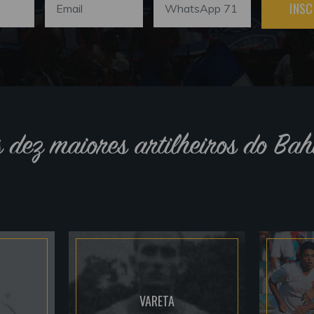
INSC
s dez maiores artilheiros do Bah
VARETA