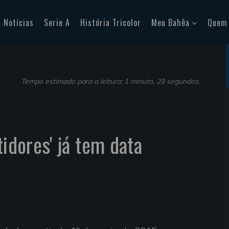
Notícias
Serie A
História Tricolor
Meu Bahêa
Quem
Tempo estimado para a leitura: 1 minuto, 29 segundos.
tidores' já tem data