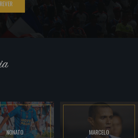
REVER
ia
NONATO
MARCELO