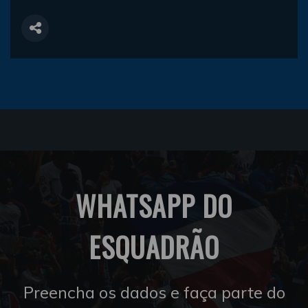
WHATSAPP DO
ESQUADRÃO
Preencha os dados e faça parte do