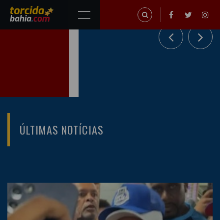
ÚLTIMAS NOTÍCIAS