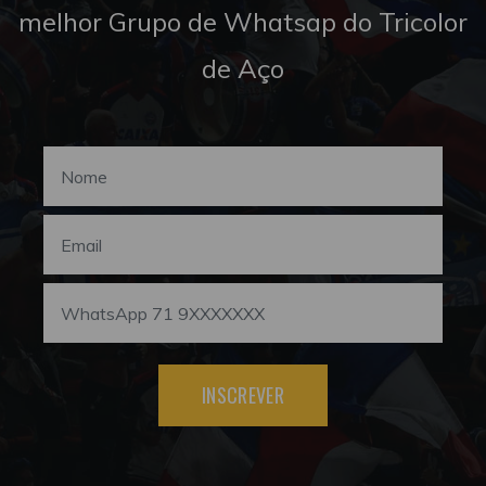
melhor Grupo de Whatsap do Tricolor
de Aço
INSCREVER