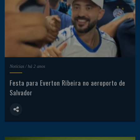
Notícias
/
há 2 anos
Festa para Everton Ribeira no aeroporto de
Salvador