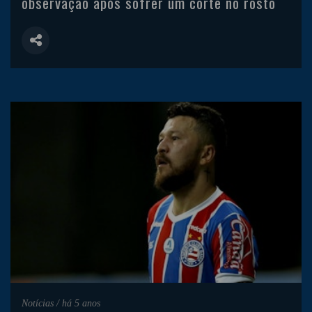
observação após sofrer um corte no rosto
Notícias
/
há 5 anos