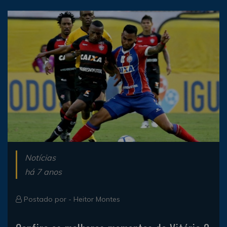
Notícias
há 7 anos
Postado por -
Heitor Montes