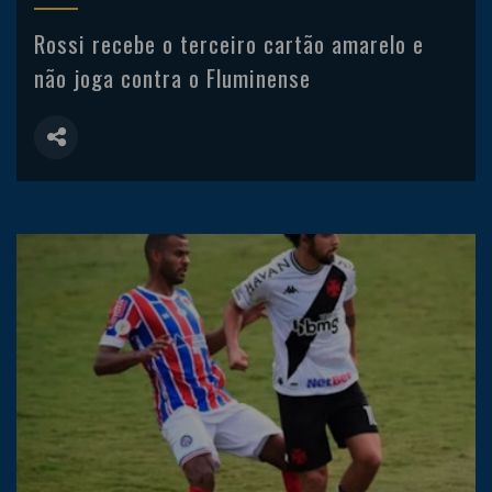
Rossi recebe o terceiro cartão amarelo e
não joga contra o Fluminense