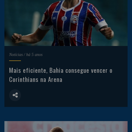
Notícias
/
há 5 anos
Mais eficiente, Bahia consegue vencer o
Corinthians na Arena