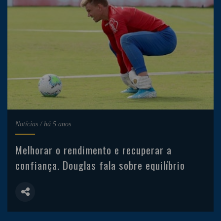
Notícias
/
há 5 anos
Melhorar o rendimento e recuperar a
confiança. Douglas fala sobre equilíbrio