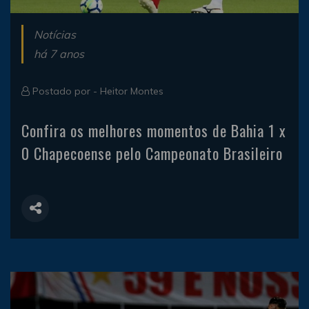
Notícias
há 7 anos
Postado por -
Heitor Montes
Confira os melhores momentos de Bahia 1 x
0 Chapecoense pelo Campeonato Brasileiro