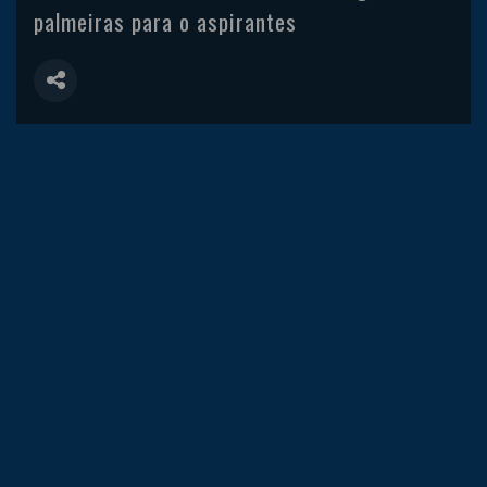
palmeiras para o aspirantes