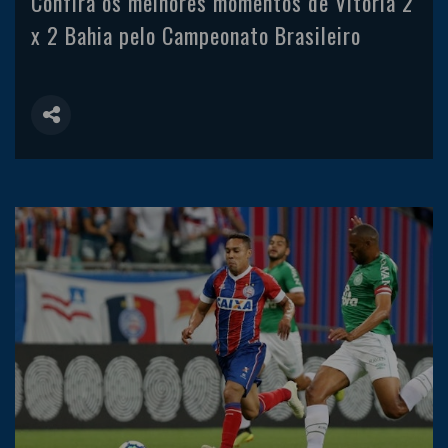
Confira os melhores momentos de Vitória 2
x 2 Bahia pelo Campeonato Brasileiro