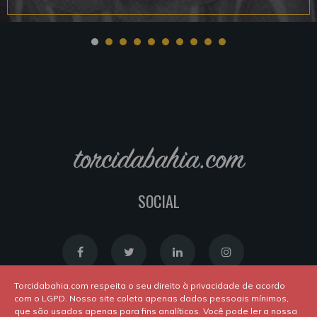
torcidabahia.com
SOCIAL
Torcidabahia.com respeita o seu direito à privacidade de acordo
com o LGPD. Nosso site coleta apenas dados pessoais mínimos,
que são usados apenas para fins analíticos. Você pode ler a nossa
Política de Cookies
|
Política de Privacidade