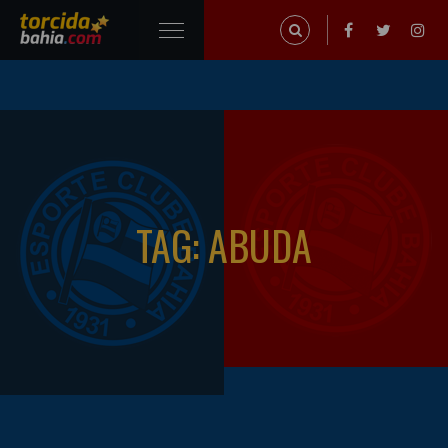
TAG: ABUDA