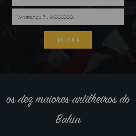
INSCREVER
os dez maiores artilheiros do
Bahia