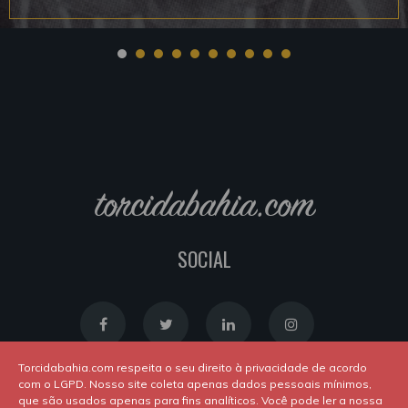
torcidabahia.com
SOCIAL
Torcidabahia.com respeita o seu direito à privacidade de acordo
com o LGPD. Nosso site coleta apenas dados pessoais mínimos,
que são usados apenas para fins analíticos. Você pode ler a nossa
Política de Cookies
|
Política de Privacidade