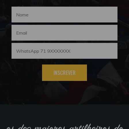
INSCREVER
os dez maiores artilheiros do