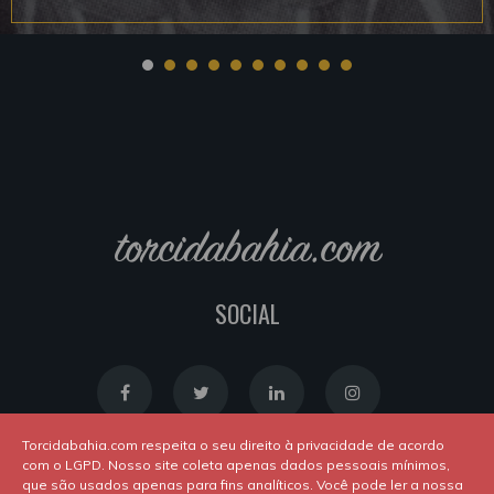
torcidabahia.com
SOCIAL
Torcidabahia.com respeita o seu direito à privacidade de acordo
com o LGPD. Nosso site coleta apenas dados pessoais mínimos,
que são usados apenas para fins analíticos. Você pode ler a nossa
Política de Cookies
|
Política de Privacidade