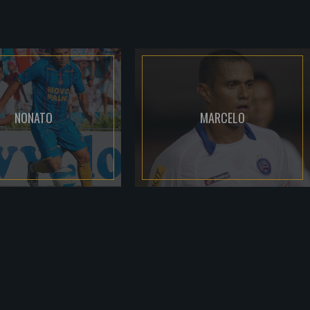
NONATO
MARCELO