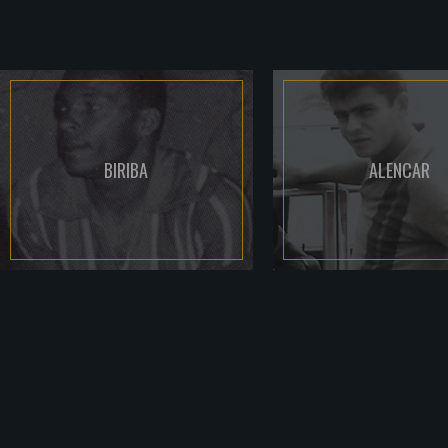
BIRIBA
ALENCAR