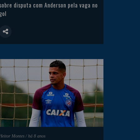
sobre disputa com Anderson pela vaga no
gol
Heitor Montes
/
há 8 anos