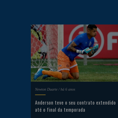
Newton Duarte
/
há 6 anos
Anderson teve o seu contrato extendido
até o final da temporada