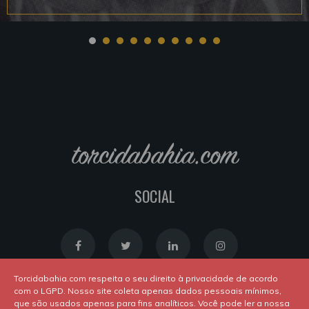
torcidabahia.com
SOCIAL
Torcidabahia.com respeita o seu direito à privacidade de acordo
com o LGPD. Nosso site coleta apenas dados pessoais mínimos,
que são usados apenas para fins analíticos. Você pode ler a nossa
Política de Cookies
|
Política de Privacidade