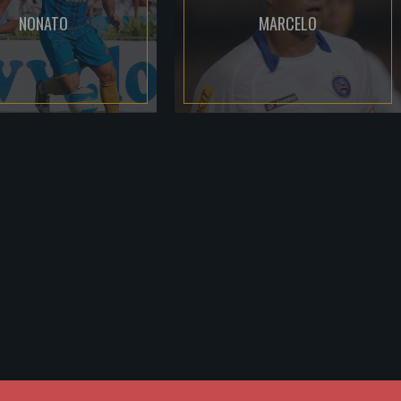
NONATO
MARCELO