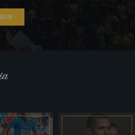
REVER
ia