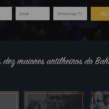
INSC
s dez maiores artilheiros do Bah