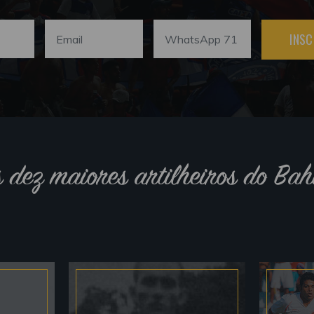
INSC
s dez maiores artilheiros do Bah