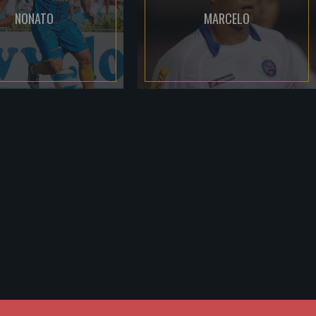
NONATO
MARCELO