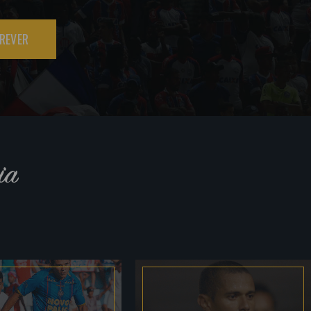
REVER
ia