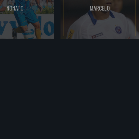
NONATO
MARCELO