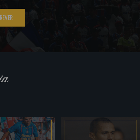
REVER
ia