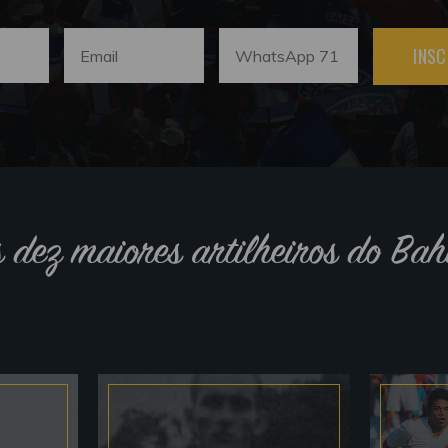
INSC
s dez maiores artilheiros do Bah