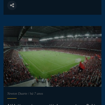
Newton Duarte
/
há 7 anos