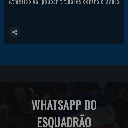
Athletico vai poupar titulares contra o Bahia
WHATSAPP DO
ESQUADRÃO