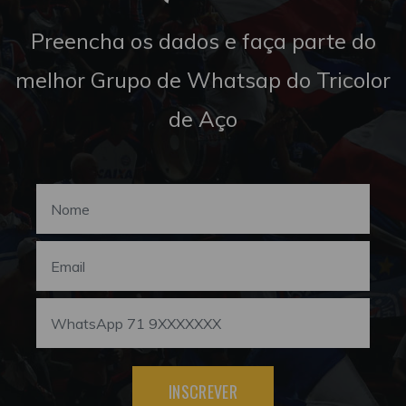
Preencha os dados e faça parte do
melhor Grupo de Whatsap do Tricolor
de Aço
INSCREVER