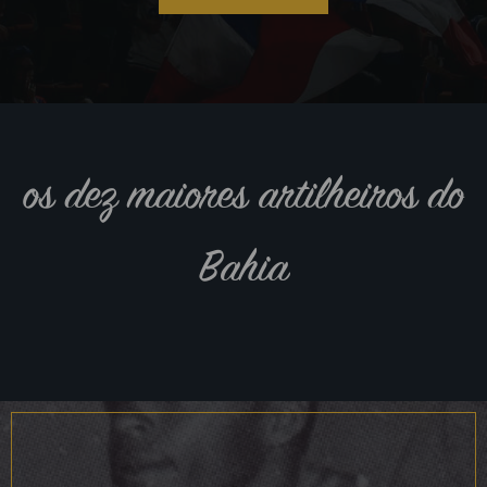
os dez maiores artilheiros do
Bahia