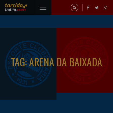
TAG: ARENA DA BAIXADA