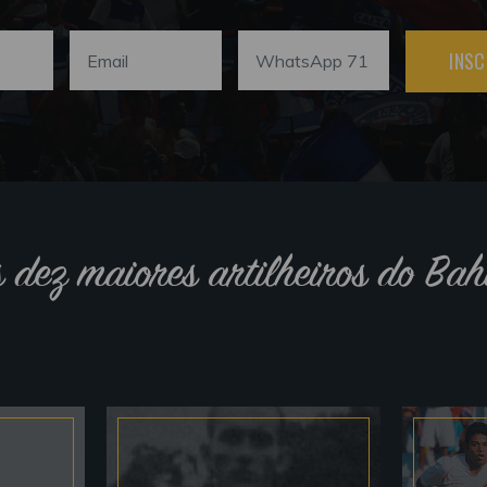
INSC
s dez maiores artilheiros do Bah