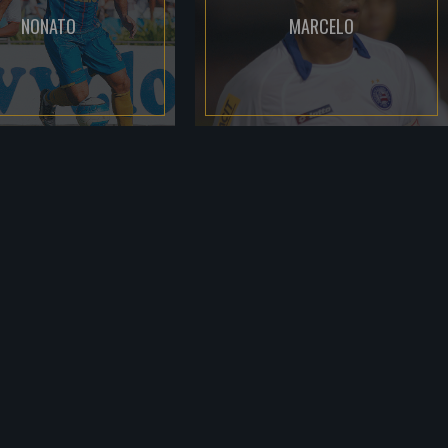
NONATO
MARCELO