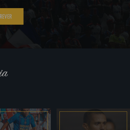
REVER
ia