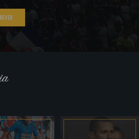
REVER
ia