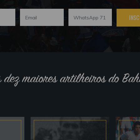
INSC
s dez maiores artilheiros do Bah