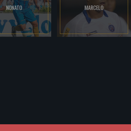
NONATO
MARCELO