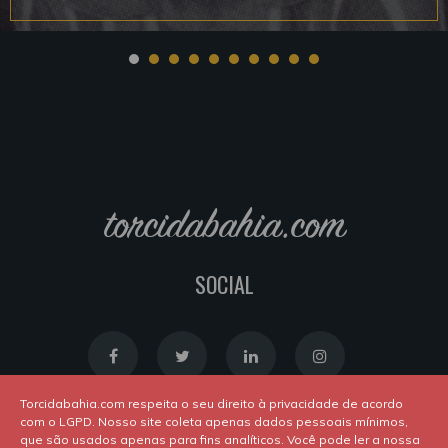
torcidabahia.com
SOCIAL
Torcidabahia.com respeita o seu direito à privacidade de acordo
com o LGPD. Nosso site coleta apenas dados pessoais mínimos,
que são usados apenas para fins analíticos. Você pode ler a nossa
Política de Cookies
|
Política de Privacidade