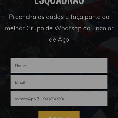
Preencha os dados e faça parte do
melhor Grupo de Whatsap do Tricolor
de Aço