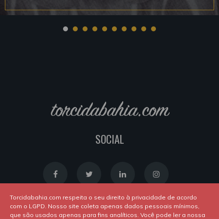
torcidabahia.com
SOCIAL
Torcidabahia.com respeita o seu direito à privacidade de acordo
com o LGPD. Nosso site coleta apenas dados pessoais mínimos,
que são usados apenas para fins analíticos. Você pode ler a nossa
Política de Cookies
|
Política de Privacidade