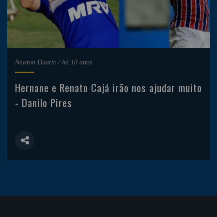
Newton Duarte
/
há 10 anos
Hernane e Renato Cajá irão nos ajudar muito
- Danilo Pires