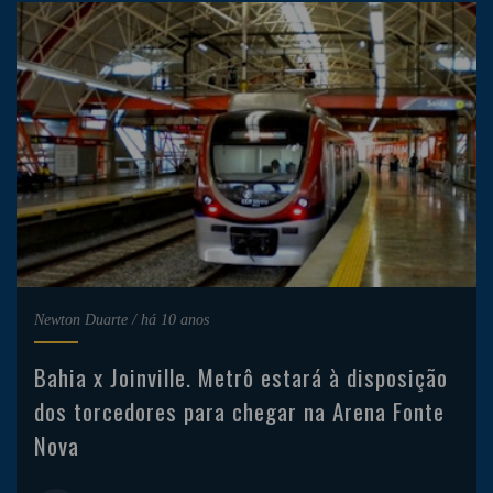
Newton Duarte
/
há 10 anos
Bahia x Joinville. Metrô estará à disposição
dos torcedores para chegar na Arena Fonte
Nova