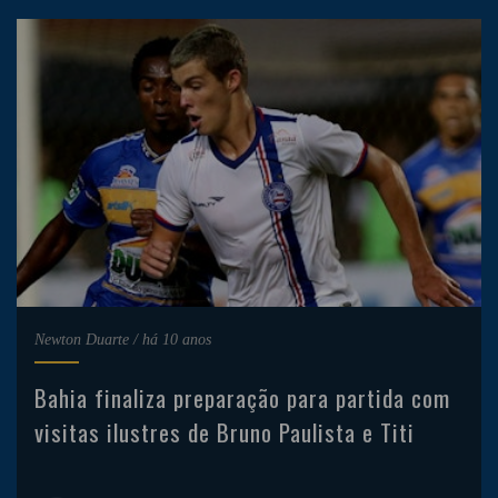
Newton Duarte
/
há 10 anos
Bahia finaliza preparação para partida com
visitas ilustres de Bruno Paulista e Titi