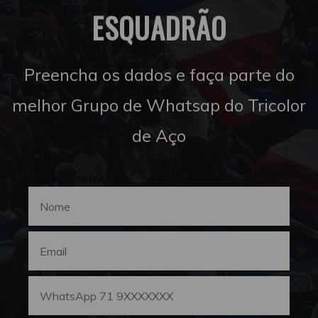
ESQUADRÃO
Preencha os dados e faça parte do
melhor Grupo de Whatsap do Tricolor
de Aço