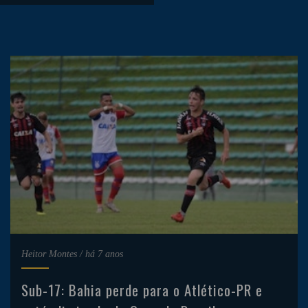
Heitor Montes
/
há 7 anos
Sub-17: Bahia perde para o Atlético-PR e