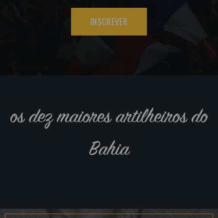
INSCREVER
os dez maiores artilheiros do
Bahia