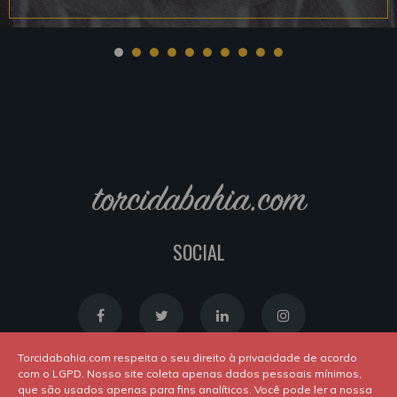
torcidabahia.com
SOCIAL
Torcidabahia.com respeita o seu direito à privacidade de acordo
com o LGPD. Nosso site coleta apenas dados pessoais mínimos,
que são usados apenas para fins analíticos. Você pode ler a nossa
Política de Cookies
|
Política de Privacidade