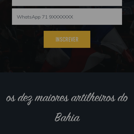
INSCREVER
os dez maiores artilheiros do
Bahia