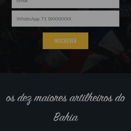
INSCREVER
os dez maiores artilheiros do
Bahia