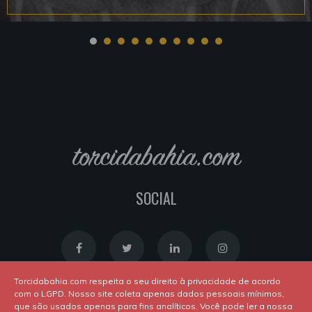
torcidabahia.com
SOCIAL
Torcidabahia.com respeita o seu direito à privacidade de acordo
com o LGPD. Nosso site coleta apenas dados pessoais mínimos,
que são usados apenas para fins analíticos. Você pode ler a nossa
Política de Cookies
|
Política de Privacidade