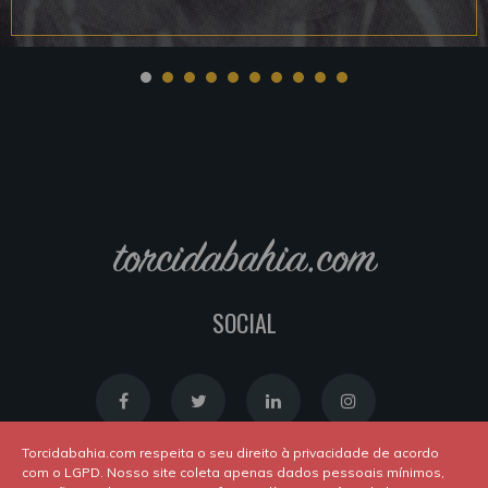
torcidabahia.com
SOCIAL
Torcidabahia.com respeita o seu direito à privacidade de acordo
com o LGPD. Nosso site coleta apenas dados pessoais mínimos,