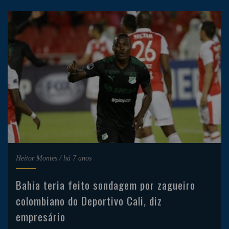
Heitor Montes
/
há 7 anos
Bahia teria feito sondagem por zagueiro
colombiano do Deportivo Cali, diz
empresário