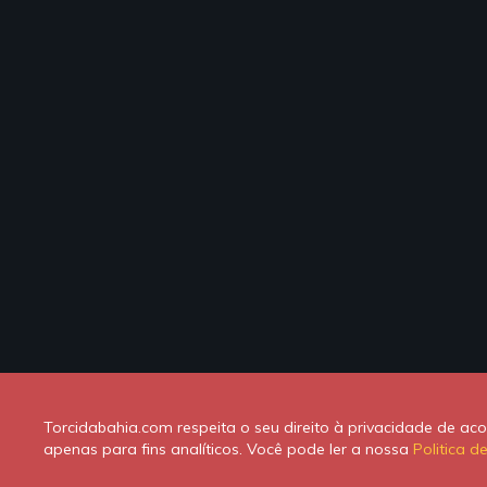
Torcidabahia.com respeita o seu direito à privacidade de a
apenas para fins analíticos. Você pode ler a nossa
Politica d