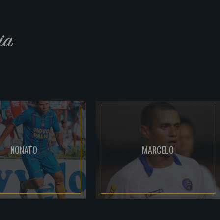
ia
NONATO
MARCELO