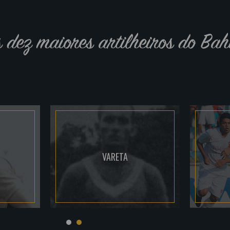
s dez maiores artilheiros do Bah
VARETA