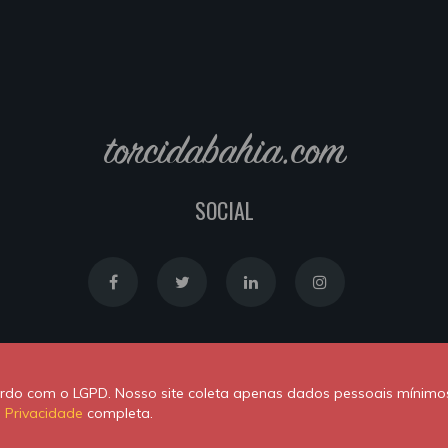
torcidabahia.com
SOCIAL
Política de Cookies
|
Política de Privacidade
cordo com o LGPD. Nosso site coleta apenas dados pessoais mínimo
Powered by
Newton Duarte
. ALl rights reserved © 2020
e Privacidade
completa.