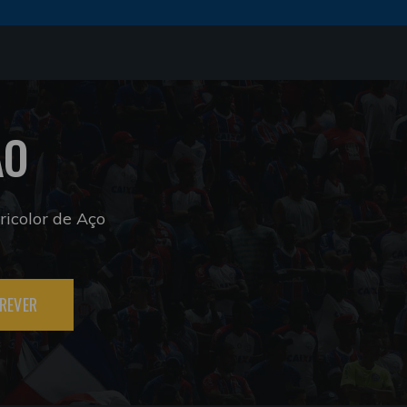
ÃO
icolor de Aço
REVER