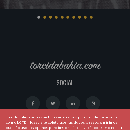
torcidabahia.com
SOCIAL
Torcidabahia.com respeita o seu direito à privacidade de acordo
com o LGPD. Nosso site coleta apenas dados pessoais mínimos,
que são usados apenas para fins analíticos. Você pode ler a nossa
Política de Cookies
|
Política de Privacidade