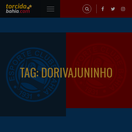
TAG: DORIVAJUNINHO