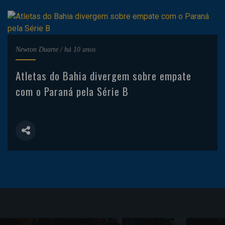
Newton Duarte
/
há 10 anos
Atletas do Bahia divergem sobre empate
com o Paraná pela Série B