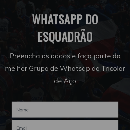
WHATSAPP DO
ESQUADRÃO
Preencha os dados e faça parte do
melhor Grupo de Whatsap do Tricolor
de Aço