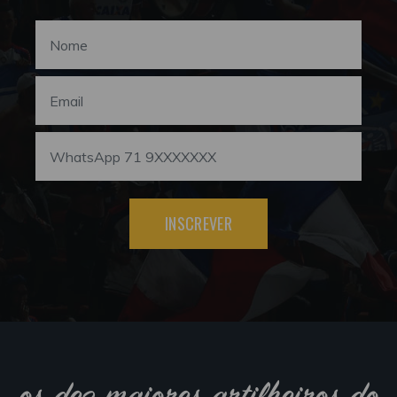
INSCREVER
os dez maiores artilheiros do