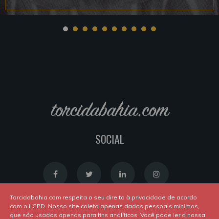
torcidabahia.com
SOCIAL
Torcidabahia.com respeita o seu direito à privacidade de acordo
com o LGPD. Nosso site coleta apenas dados pessoais mínimos,
que são usados apenas para fins analíticos. Você pode ler a nossa
Política de Cookies
|
Política de Privacidade