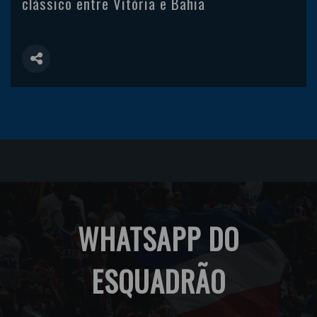
clássico entre Vitória e Bahia
WHATSAPP DO
ESQUADRÃO