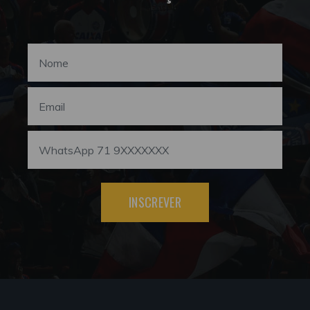
INSCREVER