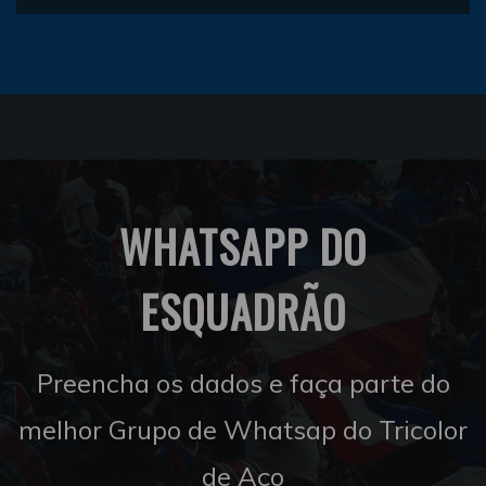
WHATSAPP DO
ESQUADRÃO
Preencha os dados e faça parte do
melhor Grupo de Whatsap do Tricolor
de Aço