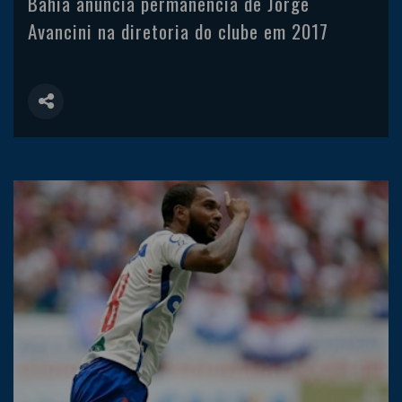
Bahia anuncia permanência de Jorge
Avancini na diretoria do clube em 2017