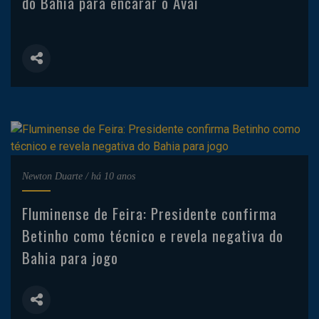
do Bahia para encarar o Avaí
Newton Duarte
/
há 10 anos
Fluminense de Feira: Presidente confirma
Betinho como técnico e revela negativa do
Bahia para jogo