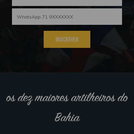
INSCREVER
os dez maiores artilheiros do
Bahia