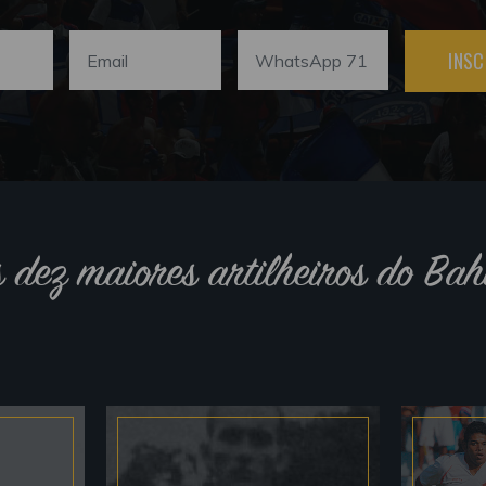
INSC
s dez maiores artilheiros do Bah