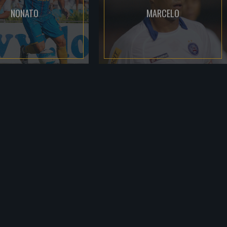
NONATO
MARCELO