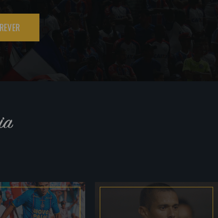
REVER
ia