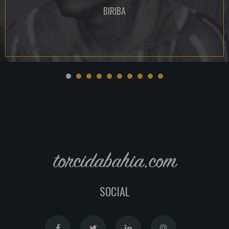
BIRIBA
torcidabahia.com
SOCIAL