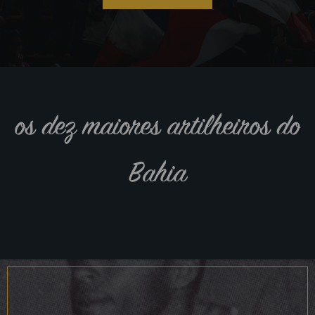
os dez maiores artilheiros do
Bahia