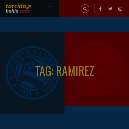
TAG: RAMIREZ