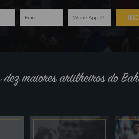
INSC
s dez maiores artilheiros do Bah