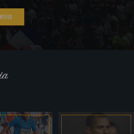
REVER
ia