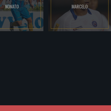
NONATO
MARCELO