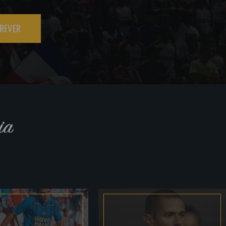
REVER
ia