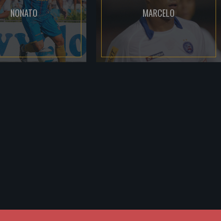
NONATO
MARCELO