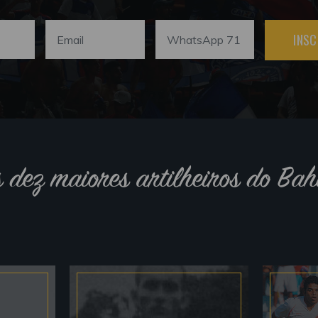
INSC
s dez maiores artilheiros do Bah