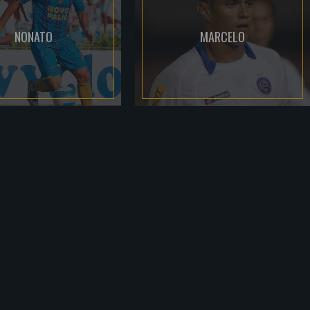
NONATO
MARCELO