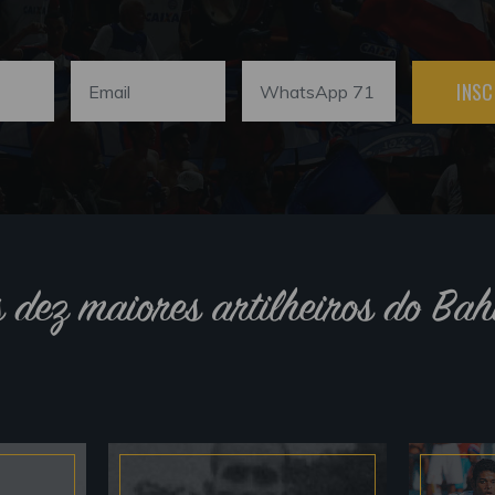
INSC
s dez maiores artilheiros do Bah