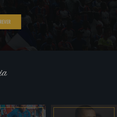
REVER
ia