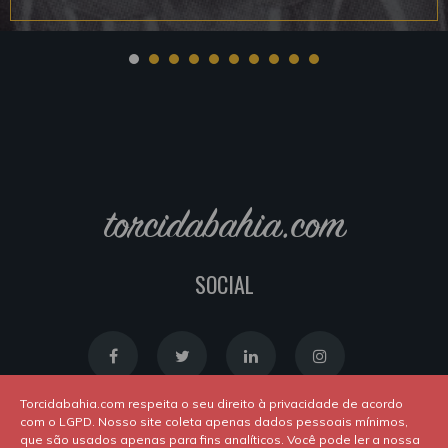
torcidabahia.com
SOCIAL
Torcidabahia.com respeita o seu direito à privacidade de acordo
com o LGPD. Nosso site coleta apenas dados pessoais mínimos,
que são usados apenas para fins analíticos. Você pode ler a nossa
Política de Cookies
|
Política de Privacidade