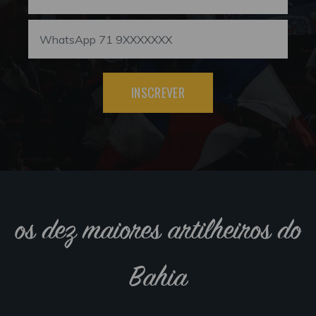
INSCREVER
os dez maiores artilheiros do
Bahia