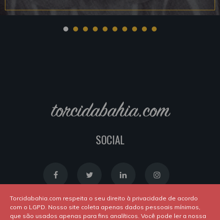
torcidabahia.com
SOCIAL
Torcidabahia.com respeita o seu direito à privacidade de acordo
com o LGPD. Nosso site coleta apenas dados pessoais mínimos,
que são usados apenas para fins analíticos. Você pode ler a nossa
Política de Cookies
|
Política de Privacidade