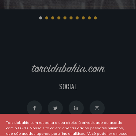
torcidabahia.com
SOCIAL
Torcidabahia.com respeita o seu direito à privacidade de acordo
com o LGPD. Nosso site coleta apenas dados pessoais mínimos,
que são usados apenas para fins analíticos. Você pode ler a nossa
Política de Cookies
|
Política de Privacidade