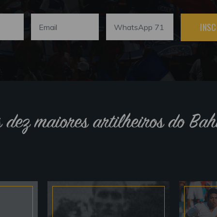
INSC
s dez maiores artilheiros do Bah