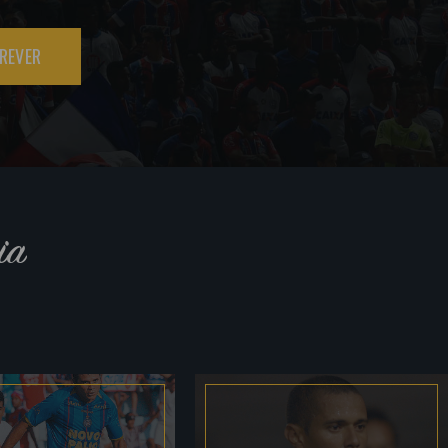
REVER
ia