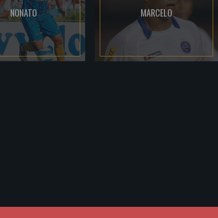
NONATO
MARCELO