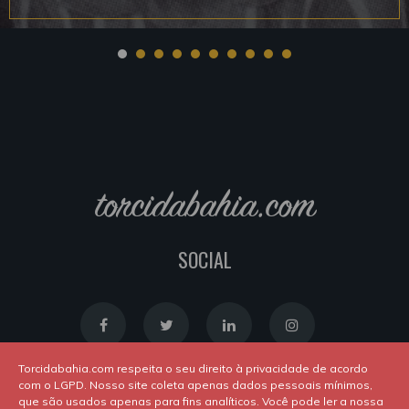
torcidabahia.com
SOCIAL
Torcidabahia.com respeita o seu direito à privacidade de acordo
com o LGPD. Nosso site coleta apenas dados pessoais mínimos,
que são usados apenas para fins analíticos. Você pode ler a nossa
Política de Cookies
|
Política de Privacidade