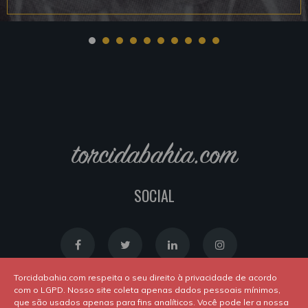
torcidabahia.com
SOCIAL
Torcidabahia.com respeita o seu direito à privacidade de acordo
com o LGPD. Nosso site coleta apenas dados pessoais mínimos,
que são usados apenas para fins analíticos. Você pode ler a nossa
Política de Cookies
|
Política de Privacidade