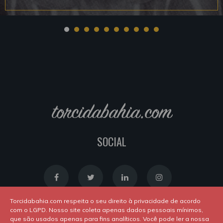
torcidabahia.com
SOCIAL
Torcidabahia.com respeita o seu direito à privacidade de acordo
com o LGPD. Nosso site coleta apenas dados pessoais mínimos,
que são usados apenas para fins analíticos. Você pode ler a nossa
Política de Cookies
|
Política de Privacidade