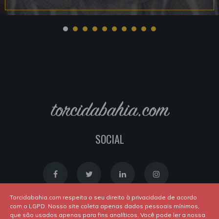
torcidabahia.com
SOCIAL
Torcidabahia.com respeita o seu direito à privacidade de acordo
com o LGPD. Nosso site coleta apenas dados pessoais mínimos,
que são usados apenas para fins analíticos. Você pode ler a nossa
Política de Cookies
|
Política de Privacidade