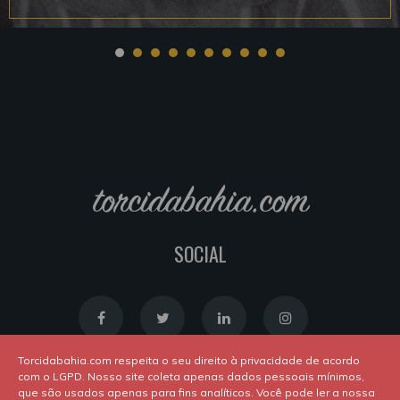
torcidabahia.com
SOCIAL
Torcidabahia.com respeita o seu direito à privacidade de acordo
com o LGPD. Nosso site coleta apenas dados pessoais mínimos,
que são usados apenas para fins analíticos. Você pode ler a nossa
Política de Cookies
|
Política de Privacidade