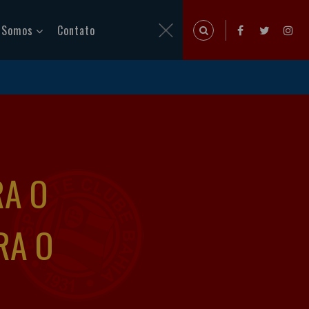
 Somos
Contato
RA O
RA O