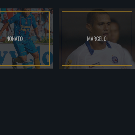
NONATO
MARCELO