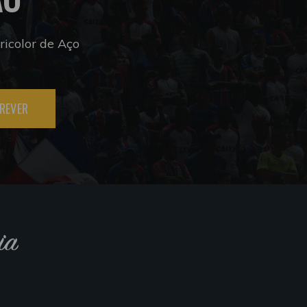
icolor de Aço
REVER
ia